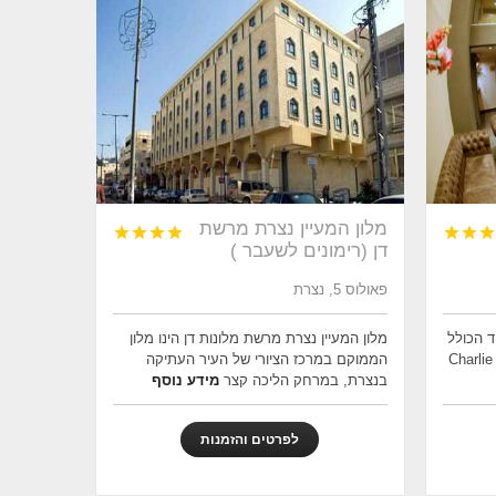
מלון המעיין נצרת מרשת







דן (רימונים לשעבר )
פאולוס 5, נצרת
ד הכולל
מלון המעיין נצרת מרשת מלונות דן הינו מלון
כ-98 חדרים, מתקני פגישות, מסעדת Charlie
הממוקם במרכז הציורי של העיר העתיקה
בנצרת, במרחק הליכה קצר
מידע נוסף
לפרטים והזמנות