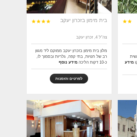
בית מימון בזכרון יעקב






צה"ל 4, זכרון יעקב
מלון בית מימון בזכרון יעקב ממוקם ליד מגוון
שית
רב של חנויות, בתי קפה, גלריות ובסמוך לו,
ו
מידע
כ-10 דקות הליכה
מידע נוסף
לפרטים והזמנות