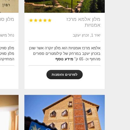
מלון אלמא מרכז
מלון סוו





אמנויות
יאיר 1, זכרון יעקב
נחל מישר 8, מצפה ר
אלמא מרכז אומנויות הוא מלון יוקרה אשר שוכן
מלון סווי
בזכרון יעקב במרחק של קילומטרים ספורים
מלון סוו
מהחוף וכ- 65 ק"
מידע נוסף
המחזיקה 
לפרטים והזמנות