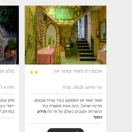
אכסניית פאוזי עאזר אין
מלון עכ


עיר עתיקה 16125, נצרת
סלח א דין 1, ע
פאוזי עאזר אין הממוקם בעיר נצרת שבצפון
מלון עכוט
מדינת ישראל, הינה אחת מעשרת בתי
ייחודי ב
ההארחה הטובים בעולם על פי הלו
מידע
במרחק 7 דקות הליכה וב
נוסף