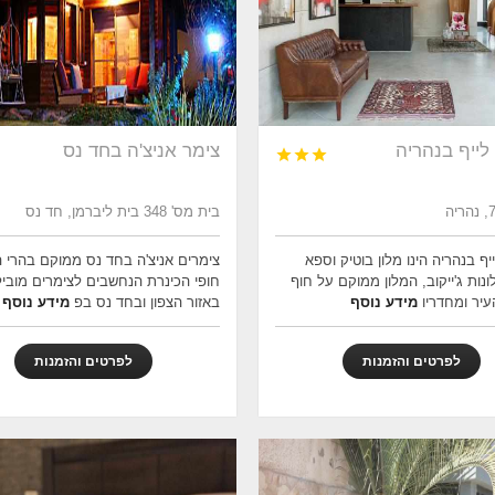
 לייף בנהריה
צימר אניצ'ה בחד נס



בית מס' 348 בית ליברמן, חד נס
ייף בנהריה הינו מלון בוטיק וספא
צימרים אניצ'ה בחד נס ממוקם בהרי הג
ות ג'ייקוב, המלון ממוקם על חוף
חופי הכינרת הנחשבים לצימרים מוביל
עיר ומחדריו
מידע נוסף
באזור הצפון ובחד נס בפ
מידע נוסף
לפרטים והזמנות
לפרטים והזמנות