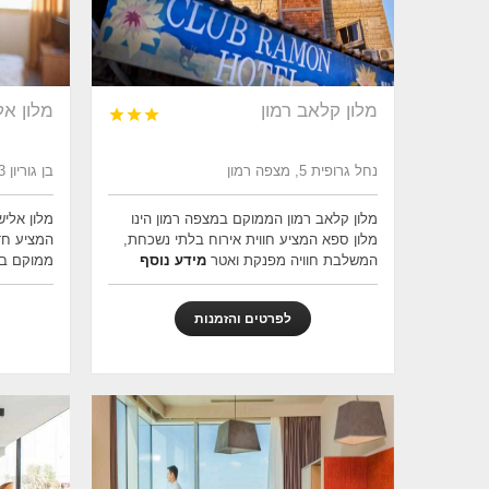
מלון קלאב רמון
מלון אל



נחל גרופית 5, מצפה רמון
בן גוריון 43, בת ים, בת ים
מלון קלאב רמון הממוקם במצפה רמון הינו
מלון אליש
מלון ספא המציע חווית אירוח בלתי נשכחת,
המציע חד
המשלבת חוויה מפנקת ואטר
מידע נוסף
ממוקם בס
לפרטים והזמנות