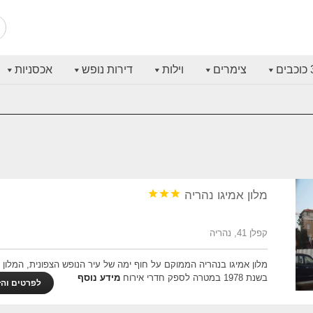
בים
צימרים
וילות
דירות נופש
אכסניות



מלון אמיגו נהריה
קפלן 41, נהריה
מלון אמיגו בנהריה הממוקם על חוף ימה של עיר הנופש הצפונית, המלון נ
בשנת 1978 במטרה לספק חדרי אירוח
מידע נוסף
לפרטים והז