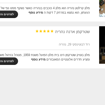
מלון קרלטון נהריה הוא מלון 4 כוכבים בנהריה כאשר נשקף ממנו נוף ש
הגעתון, הוא נמצא במרחק 7 דקות ה
מידע נוסף
לפרטים והז





שטרקמן ארנה נהריה
רח' ז'בוטינסקי 29, נהריה
מלון בוטיק שטרקמן הינו בית מלון הפועל משנת 1959, מנוה
ומציע חדרים אלגנטיים המאובזרים
מידע נוסף
לפרטים והז