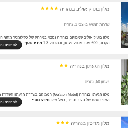




מלון בוטיק אוליב בנהריה
שדרות הנשיא בן-צבי 1, נהריה
מלון בוטיק אוליב שממוקם בנהריה נמצא במרחק של כקילומטר מחוף הי
הקרוב, 600 מטר מנחל געתון, ובמרחק 1.3
מידע נוסף
לפרטים והז


מלון הגעתון בנהריה
געתון 50, נהריה
מלון הגעתון בנהריה (Ga'aton Motel) הממוקם בשדרת הגעתון ה
המפורסמת של העיר נהריה, בשל מיקו
מידע נוסף
לפרטים והז



מלון מדיסון בנהריה